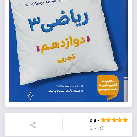
۰ از ۵
(از ۰ نظر)