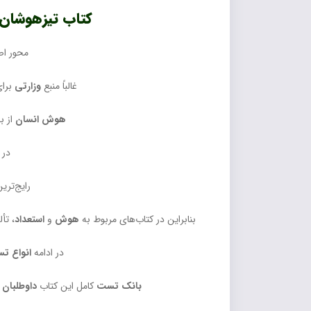
کتاب تیزهوشان
محور اص
غالباً منبع
وزارتی
برای
هوش انسان
از 
در 
رایج‌تری
بنابراین در کتاب‌های مربوط به
هوش
و
استعداد
، تأ
در ادامه
انواع ت
بانک تست
کامل این کتاب
داوطلبان
ر