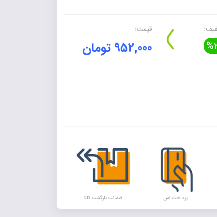
یف:
قیمت:
%2
952,000 تومان
Alte
پرداخت امن
ضمانت بازگشت کالا