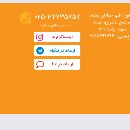
س :
قم، خیابان معلم،
۰۲۵-۳۷۷۳۵۷۵۷
جتمع ناشران، طبقه
با ما در تماس باشید
سوم، واحد 301
پستی :
3715699796
اینستاگرام ما
ارتباط در تلگرام
ارتباط در ایتا