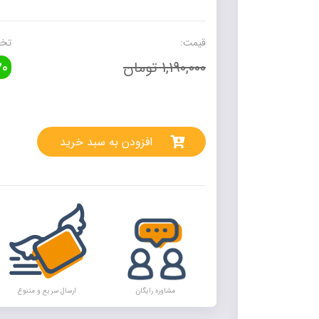
گانه
هوش
کلامی
قیمت:
تخف
ششم
1,190,000 تومان
0
خیلی
سبز
عدد
rnative:
افزودن به سبد خرید
مشاوره رایگان
ارسال سریع و متنوع