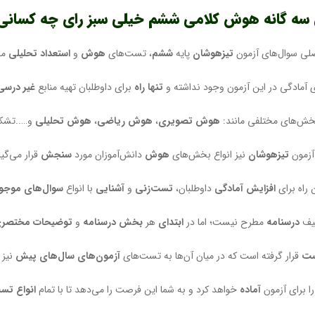
 سه گانه هوش کلامی ششم خیلی سبز رای چه کسان
لی سوال‌های آزمون
تیزهوشان
پایه
ششم
، تست‌های
هوش
و
استعداد تحلیلی
می
 آمادگی در این آزمون وجود نداشته و
تنها راه
برای داوطلبان تهیه منابع
غیر درسی
بخش‌های مختلفی مانند:
هوش تصویری
،
هوش ریاضی
،
هوش تحلیلی
و…..تشک
آزمون
تیزهوشان
نیز انواع بخش‌های
هوش
دانش‌آموزان مورد
سنجش
قرار می‌گیر
ن راه برای
افزایش آمادگی
داوطلبان،
تست‌زنی
و
آشنایی
با انواع
سوال‌های موجو
لیف
درسنامه
مطرح نیست؛ اما در
ابتدای
هر
بخش
درسنامه
و
توضیحات مختصر
ست
قرار گرفته است که در میان آن‌ها به تست‌های
آزمون‌های سال‌های پیش
نیز 
ا برای آزمون
آماده
خواهد کرد و به شما این فرصت را می‌دهد تا با تمام
انواع تس