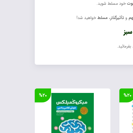
وت
خود مسلط شوید.
م
و
تأثیرگذار
،
مسلط
خواهید شد!
سبز
بفرمائید.
%۲۰
%۲۰