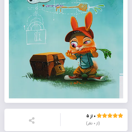
۰ از ۵
(از ۰ نظر)