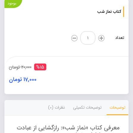
موجود
کتاب نماز شب
کتاب
تعداد
نماز
شب
عدد
%15
20,000 تومان
17,000 تومان
Alternative:
توضیحات
توضیحات تکمیلی
نظرات (0)
معرفی کتاب «نماز شب»: رازگشایی از عبادت