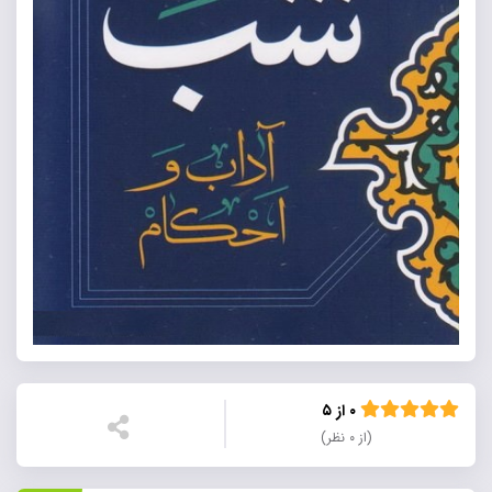
۰ از ۵
(از ۰ نظر)