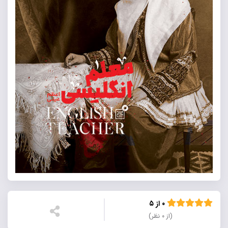
۰ از ۵
(از ۰ نظر)