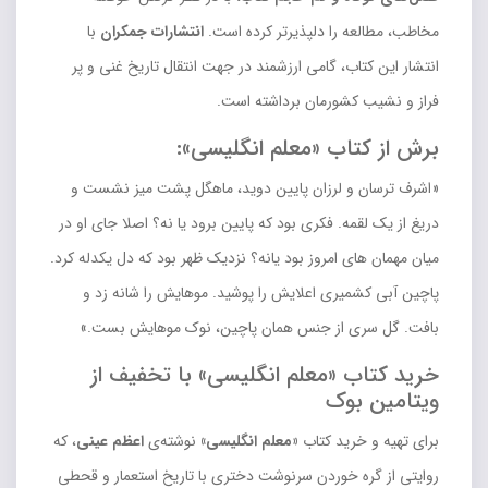
مخاطب، مطالعه را دلپذیرتر کرده است.
انتشارات جمکران
با
انتشار این کتاب، گامی ارزشمند در جهت انتقال تاریخ غنی و پر
فراز و نشیب کشورمان برداشته است.
برش از کتاب «معلم انگلیسی»:
«اشرف ترسان و لرزان پایین دوید، ماهگل پشت میز نشست و
دریغ از یک لقمه. فکری بود که پایین برود یا نه؟ اصلا جای او در
میان مهمان های امروز بود یانه؟ نزدیک ظهر بود که دل یکدله کرد.
پاچین آبی کشمیری اعلایش را پوشید. موهایش را شانه زد و
بافت. گل سری از جنس همان پاچین، نوک موهایش بست.»
خرید کتاب «معلم انگلیسی» با تخفیف از
ویتامین بوک
برای تهیه و خرید کتاب
«معلم انگلیسی»
نوشته‌ی
اعظم عینی
، که
روایتی از گره خوردن سرنوشت دختری با تاریخ استعمار و قحطی