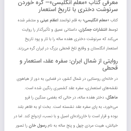
معرفی کتاب «معلم انگلیسی»— گره خوردن
سرنوشت دختری با تاریخ استعمار
کتاب
«معلم انگلیسی»
به قلم توانمند
اعظم عینی
و منتشر شده
توسط
انتشارات جمکران
، داستانی عمیق و تأثیرگذار را روایت
می‌کند که سرنوشت دختری هفده ساله را با تار و پود تاریخ
استعمار انگلستان و وقایع تلخ قحطی بزرگ در ایران گره می‌زند.
روایتی از شمال ایران: سفره عقد، استعمار و
قحطی
در خانه‌ای روستایی در شمال کشور، در فضایی به دور از هیاهوی
نقشه‌های استعماری، سفره عقد کشمیری رنگین شده است.
ماهگل
، دختر هفده ساله، در حالی که بغضی سنگین را فرو
می‌خورد، به پای سفره عقد نشسته است. بخت او به ظاهر بلند
بوده و قرار است با خان‌زاده‌ای اصیل و با نسب، ازدواج کند. اما در
خیالش، هیبت مردی چهل و پنج ساله به نام
رسول خان
را تصور