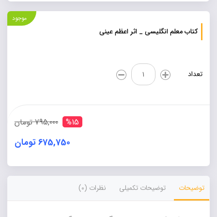
موجود
کتاب معلم انگلیسی _ اثر اعظم عینی
کتاب
تعداد
معلم
انگلیسی
_
اثر
اعظم
%15
795,000 تومان
عینی
عدد
675,750 تومان
Alternative:
توضیحات
توضیحات تکمیلی
نظرات (0)