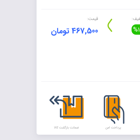
یف:
قیمت:
%1
467,500 تومان
Alte
پرداخت امن
ضمانت بازگشت کالا