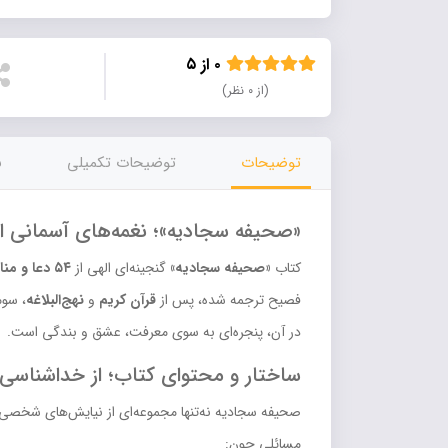
۰ از ۵
(از ۰ نظر)
توضیحات
توضیحات تکمیلی
ن
«صحیفه سجادیه»؛ نغمه‌های آسمانی اما
کتاب
«صحیفه سجادیه»
گنجینه‌ای الهی از
۵۴ دعا و مناجات امام زین‌العابدین(علیه‌السلام)
فصیح ترجمه شده، پس از
قرآن کریم
و
نهج‌البلاغه
، سوم
در آن، پنجره‌ای به سوی معرفت، عشق و بندگی است.
ساختار و محتوای کتاب؛ از خداشناسی ت
صحیفه سجادیه نه‌تنها مجموعه‌ای از نیایش‌های شخصی،
مسائلی چون: