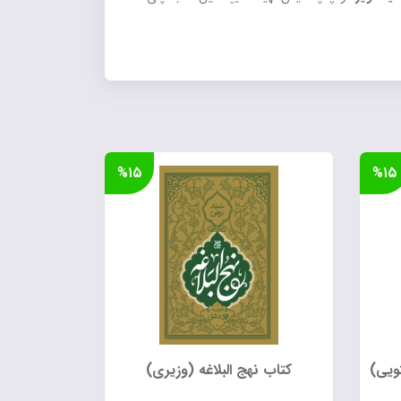
%۱۵
%۱۵
ویی)
کتاب نهج البلاغه (وزیری)