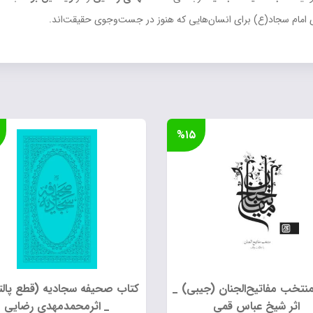
امام سجاد(ع) برای انسان‌هایی که هنوز در جست‌وجوی حقیقت‌اند.
%۱۵
نتخب مفاتیح‌الجنان (جیبی) _
کتاب صحیفه سجادیه (قطع پالت
اثر شیخ عباس قمی
_ اثرمحمدمهدی رضایی