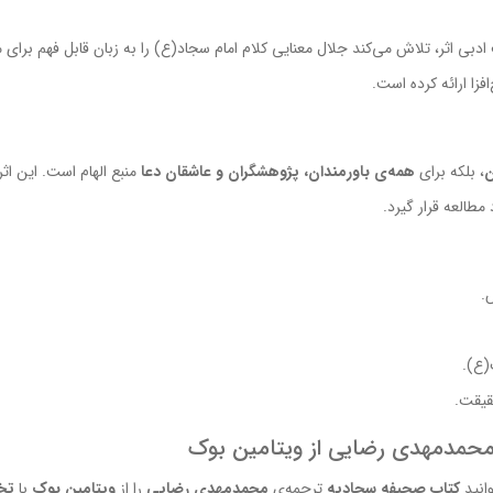
 اثر، تلاش می‌کند جلال معنایی کلام امام سجاد(ع) را به زبان قابل فهم برای مخاط
فزا ارائه کرده است.
ن
، بلکه برای
همه‌ی باورمندان، پژوهشگران و عاشقان دعا
منبع الهام است. این اث
مطالعه قرار گیرد.
.
(ع).
قیقت.
محمدمهدی رضایی از ویتامین بوک
انید
کتاب صحیفه سجادیه
ترجمه‌ی
محمدمهدی رضایی
را از
ویتامین بوک
با
تخ