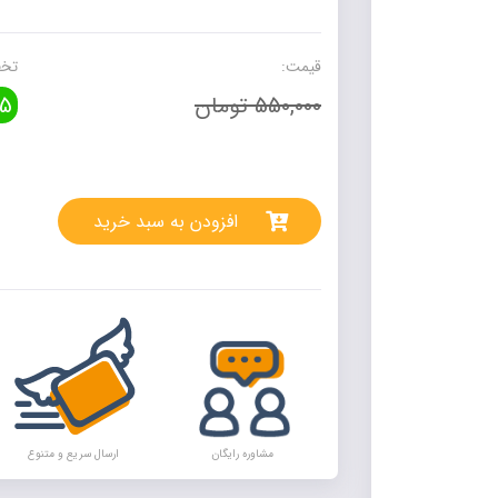
سجادیه:
مجموعه
دعاهای
قیمت:
تخف
امام
550,000 تومان
5
زین
العابدین
عدد
rnative:
افزودن به سبد خرید
مشاوره رایگان
ارسال سریع و متنوع