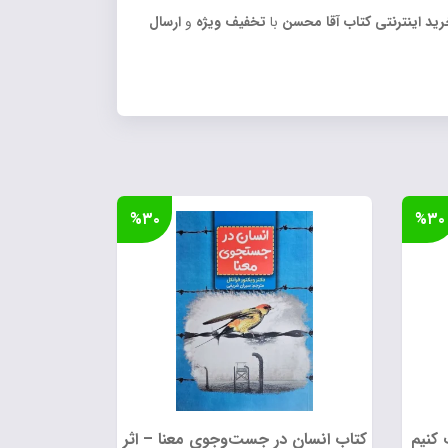
ید اینترنتی کتاب آقا محسن
با
تخفیف ویژه
و
ارسال
%۳۰
%۳۰
کنیم
کتاب انسان در جست‌وجوی معنا – اثر