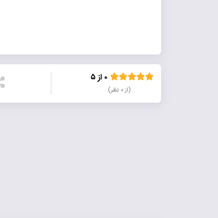
۰ از ۵
(از ۰ نظر)