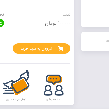
محسن
عدد
قیمت:
تخف
100,000 تومان
5
rnative:
افزودن به سبد خرید
مشاوره رایگان
ارسال سریع و متنوع