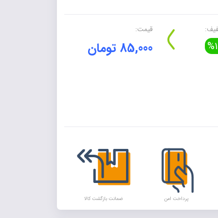
یف:
قیمت:
%1
85,000 تومان
Alte
پرداخت امن
ضمانت بازگشت کالا