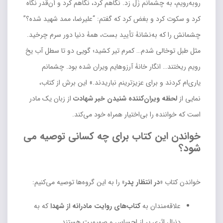
روبه‌رویم، به چشمانم زُل زد. نگاهم کرد، نگاهم کرد و آن‌قدر نگاه
کرد و سکوت کرد و بغض کرد که گفتم: “علیرضا، ممد شهید شده؟”
چشمانش را که به‌نشانۀ تأیید بست، همۀ دنیا دور سرم چرخید.
مثل طبل توخالی شدم… کمرم تیر کشید؛ گویی دو تا سطل آب یخ
رویم ریختند… انگار خانۀ آرزوهایم ویران شده بود. چشمانم
یاری‌ام کردند و برای عزیزترینم نباریدند.» این برش از کتاب،
نمایی از
لحظه ویران‌کننده شنیدن خبر شهادت
از زبان یک مادر
است که خواننده را بی‌اختیار همراه خود می‌کند.
خواندن این کتاب برای چه کسانی توصیه می
شود؟
خواندن کتاب
«در انتظار پدر»
را به این گروه‌ها توصیه می‌کنیم:
علاقه‌مندان به
کتاب‌های روایت مادرانه از شهدا
که به
دنبال اثری پر از احساس و صمیمیت هستند.