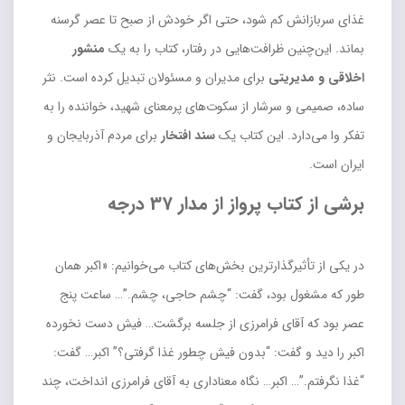
غذای سربازانش کم شود، حتی اگر خودش از صبح تا عصر گرسنه
بماند. این‌چنین ظرافت‌هایی در رفتار، کتاب را به یک
منشور
اخلاقی و مدیریتی
برای مدیران و مسئولان تبدیل کرده است. نثر
ساده، صمیمی و سرشار از سکوت‌های پرمعنای شهید، خواننده را به
تفکر وا می‌دارد. این کتاب یک
سند افتخار
برای مردم آذربایجان و
ایران است.
برشی از کتاب پرواز از مدار 37 درجه
در یکی از تأثیرگذارترین بخش‌های کتاب می‌خوانیم: «اکبر همان
طور که مشغول بود، گفت: “چشم حاجی، چشم.”… ساعت پنج
عصر بود که آقای فرامرزی از جلسه برگشت… فیش دست نخورده
اکبر را دید و گفت: “بدون فیش چطور غذا گرفتی؟” اکبر… گفت:
“غذا نگرفتم.”… اکبر… نگاه معناداری به آقای فرامرزی انداخت، چند