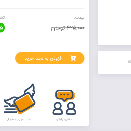
شناسی
تحریف
عدد
قیمت:
تخف
425,000 تومان
5
rnative:
افزودن به سبد خرید
مشاوره رایگان
ارسال سریع و متنوع