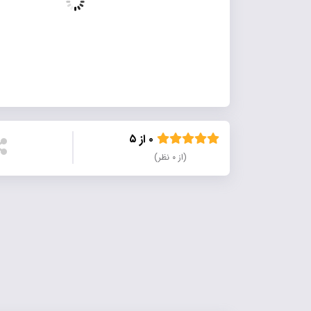
۰ از ۵
(از ۰ نظر)