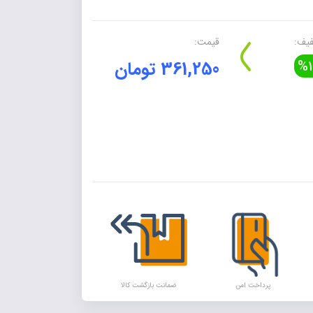
یف:
قیمت:
%1
361,250 تومان
Alte
پرداخت امن
ضمانت بازگشت کالا