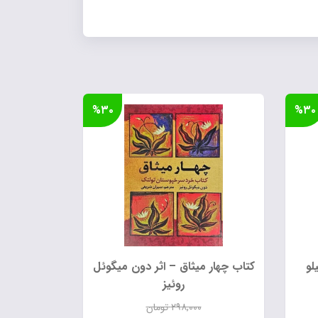
%۳۰
%۳۰
لو
کتاب چهار میثاق – اثر دون میگوئل
روئیز
۲۹۸,۰۰۰
تومان