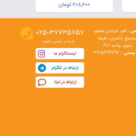
قیمت
۲۰۸,۶۰۰
تومان
اصلی:
قیمت
تومان
۲۹۸,۰۰۰ تومان
فعلی:
بود.
۲۰۸,۶۰۰ تومان.
س :
قم، خیابان معلم،
۰۲۵-۳۷۷۳۵۷۵۷
جتمع ناشران، طبقه
با ما در تماس باشید
سوم، واحد 301
پستی :
3715699796
اینستاگرام ما
ارتباط در تلگرام
ارتباط در ایتا