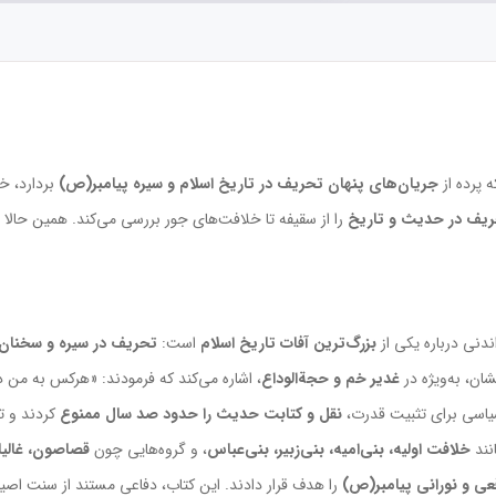
 پرده از
جریان‌های پنهان تحریف در تاریخ اسلام و سیره پیامبر(ص)
بردارد، خ
ریف در حدیث و تاریخ
را از سقیفه تا خلافت‌های جور بررسی می‌کند. همین حالا ای
نی درباره یکی از
بزرگ‌ترین آفات تاریخ اسلام
است:
تحریف در سیره و سخنان 
ان، به‌ویژه در
غدیر خم و حجة‌الوداع
، اشاره می‌کند که فرمودند: «هرکس به من 
یاسی برای تثبیت قدرت،
نقل و کتابت حدیث را حدود صد سال ممنوع
کردند و تن
نند
خلافت اولیه، بنی‌امیه، بنی‌زبیر، بنی‌عباس
، و گروه‌هایی چون
قصاصون، غالیا
عی و نورانی پیامبر(ص)
را هدف قرار دادند. این کتاب، دفاعی مستند از سنت اصی