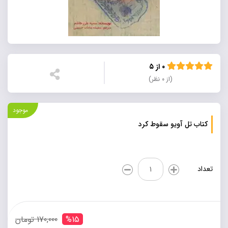
۰ از ۵
(از ۰ نظر)
موجود
کتاب تل آویو سقوط کرد
کتاب
تعداد
تل
آویو
سقوط
کرد
عدد
%15
170,000 تومان