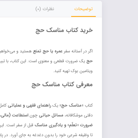
توضیحات
نظرات (0)
خرید کتاب مناسک حج
اگر در آستانه سفر
عمره یا حج تمتع
هستید و می‌خواهید
حج
یک ضرورت قطعی و معنوی است. این کتاب، با تبیین ت
ویتامین بوک تهیه کنید.
معرفی کتاب مناسک حج
کتاب
«مناسک حج»
یک
راهنمای فقهی و عملیاتی
کامل برای
دقتی موشکافانه،
مسائل حیاتی
چون
استطاعت (مالی،
ضرورت «تعلّم» و یادگیری مناسک
قبل از سفر است. این
تا وظیفه شرعی خود را بدون دغدغه به جای آورد. در پای