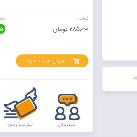
حج
عدد
قیمت:
تخف
285,000 تومان
5
rnative:
افزودن به سبد خرید
مشاوره رایگان
ارسال سریع و متنوع