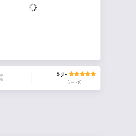
۰ از ۵
(از ۰ نظر)