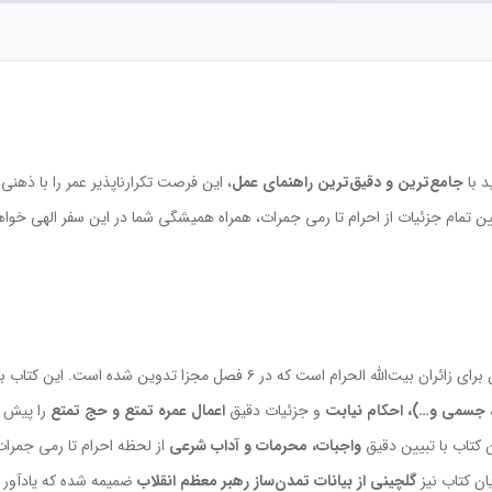
 با
جامع‌ترین و دقیق‌ترین راهنمای عمل
، این فرصت تکرارناپذیر عمر را با ذهن
مام جزئیات از احرام تا رمی جمرات، همراه همیشگی شما در این سفر الهی خواهد ب
 زائران بیت‌الله الحرام است که در ۶ فصل مجزا تدوین شده است. این کتاب با تبیین
 جسمی و…)، احکام نیابت
و جزئیات دقیق
اعمال عمره تمتع و حج تمتع
را پیش ر
 کتاب با تبیین دقیق
واجبات، محرمات و آداب شرعی
از لحظه احرام تا رمی جمرات، 
ان کتاب نیز
گلچینی از بیانات تمدن‌ساز رهبر معظم انقلاب
ضمیمه شده که یادآور 