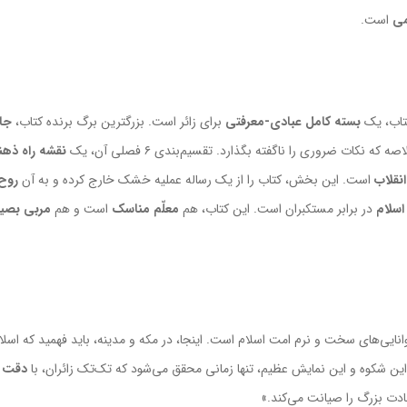
می
است.
تاب، یک
بسته کامل عبادی-معرفتی
برای زائر است. بزرگترین برگ برنده کتاب،
جا
 نکات ضروری را ناگفته بگذارد. تقسیم‌بندی ۶ فصلی آن، یک
نقشه راه ذه
نقلاب
است. این بخش، کتاب را از یک رساله عملیه خشک خارج کرده و به آن
روح
سلام
در برابر مستکبران است. این کتاب، هم
معلّم مناسک
است و هم
مربی بصی
یی‌های سخت و نرم امت اسلام است. اینجا، در مکه و مدینه، باید فهمید که اس
 این شکوه و این نمایش عظیم، تنها زمانی محقق می‌شود که تک‌تک زائران، با
دقت و
بادت بزرگ را صیانت می‌کند.»