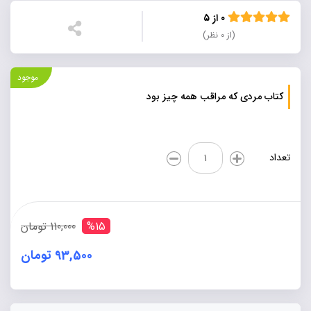
۰ از ۵
(از ۰ نظر)
موجود
کتاب مردی که مراقب همه چیز بود
کتاب
تعداد
مردی
که
مراقب
همه
چیز
%15
110,000 تومان
بود
عدد
93,500 تومان
Alternative: