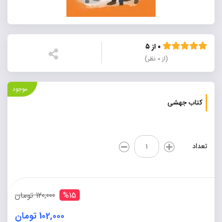
۰ از ۵
(از ۰ نظر)
موجود
کتاب جهشی
کتاب
تعداد
جهشی
عدد
%15
120,000 تومان
102,000 تومان