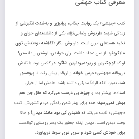
معرفی کتاب جهشی
کتاب
«جهشی»
یک
روایت جذاب، پرانرژی و به‌شدت انگیزشی
از
زندگی
شهید داریوش رضایی‌نژاد
، یکی از
دانشمندان جوان و
نخبه هسته‌ای
ایران است. داریوش انگار
«گذاشته بودندش توی
مایکروفر»
، از بس عجله داشت برای خواندن، نوشتن و دانستن!
او که
کوچکترین و ریزه‌میزه‌ترین شاگرد
هر کلاس بود، با تلاش
بی‌وقفه
«جهشی» درس خواند
و آن‌قدر پیش رفت تا
پروفسور
شد
، بدون آنکه الزاماً مدرکی داشته باشد. علمش اما از خیلی
استادها بیشتر بود و
چیزهایی درست می‌کرد که عقل جن هم
بهش نمی‌رسید
؛ همه برای بهتر شدن زندگی مردم کشورش. کتاب
«جهشی» ثابت می‌کند که
شنیدن کی بود مانند دیدن!
و حالا
وقت دیدن است: دیدن اینکه چطور یک پسر روستایی توانست
برای خودش کسی شود و سری توی سرها دربیاورد
.