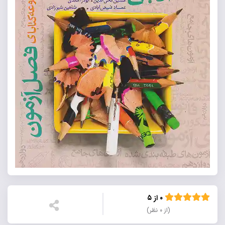
۰ از ۵
(از ۰ نظر)