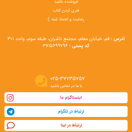
فروشنده باشید
فنری کردن کتاب
رضایت و اعتماد شما :)
آدرس :
قم، خیابان معلم، مجتمع ناشران، طبقه سوم، واحد 301
کد پستی :
3715699796
۰۲۵-۳۷۷۳۵۷۵۷
با ما در تماس باشید
اینستاگرام ما
ارتباط در تلگرام
ارتباط در ایتا