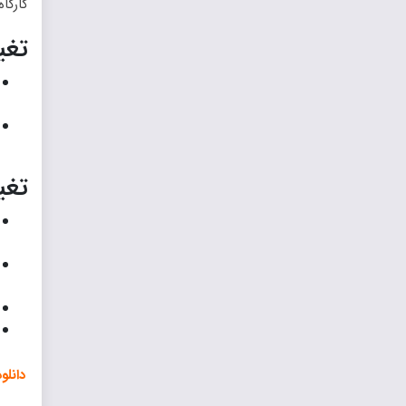
کارگا
تغی
تغی
دانلود