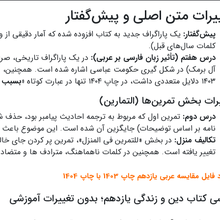
یرات متن اصلی و پیش‌گفتار
پیش‌گفتار:
کلمات سال‌های قبل).
درس هفتم (تأثیر زبان فارسی بر عربی):
در یک پاراگراف تاریخی، صراح
آل برمک) در شکل‌ گیری حکومت عباسی اشاره شده است. همچنین، دل
۱۴۰۳ دلایل متعددی داشت، در چاپ ۱۴۰۴ تنها در عبارت کوتاه
«بسبب ال
رات بخش تمرین‌ها (التمارين)
درس دوم:
تمرین اول که مربوط به ترجمه احادیث پیامبر بود، حذف شد
نامه بر اساس توضیحات) جایگزین آن شده است. این موضوع باعث تغ
تکالیف منزل:
در بخش «للتمرين في المنزل»، تمرین پر کردن جای خالی
تغییر یافته است. همچنین در کلمات ناهماهنگ، مترادف‌ ها و متضاد
فایل مقایسه عربی یازدهم چاپ 1403 با چاپ 1404
ی کتاب دین و زندگی یازدهم؛ بدون تغییرات آموزشی