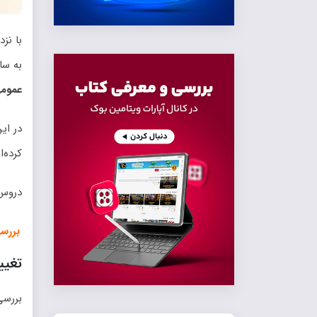
با نز
به سا
عمومی 
در ای
کرده‌
دروس 
بررسی 
تغیی
بررسی