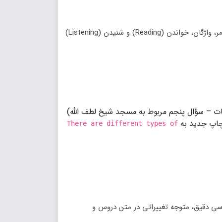
کتاب زبان انگلیسی نیز تغییرات ساختاری و گرامری نداشته است. بخش‌های گرامر، واژگان، خواندن (Reading) و شنیدن (Listening)
 محتوایی در صفحه ۸۴ (بخش B تمرینات – سؤال پنجم مربوط به مسجد شیخ لطف‌ الله)
اپ جدید به
There are different types of
سی دقیق، متوجه تغییراتی در متن دروس و