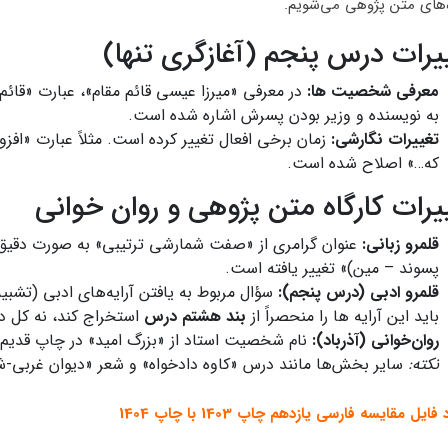
ه‌های متن‌ پژوهی می‌شویم.
یرات درس پنجم (آغازگری تنها)
معرفی شخصیت‌ ها:
در معرفی «میرزا عیسی قائم مقام»، عبارت «قائم 
به نویسنده و وزیر بودن پسرش اشاره شده است.
تغییرات نگارشی:
زمان برخی افعال تغییر کرده است. مثلاً عبارت «اف
که…» اصلاح شده است.
یرات کارگاه متن‌ پژوهی و روان‌ خوانی
قلمرو زبانی:
عنوان گرامری از «صفت شمارشی ترتیبی» به صورت دقیق‌ 
پسوند – مین)» تغییر یافته است.
قلمرو ادبی (درس پنجم):
سؤال مربوط به یافتن آرایه‌های ادبی (تشبی
باید این آرایه‌ ها را منحصراً از
بند هشتم درس
استخراج کند، نه کل د
روان‌خوانی (آذرباد):
نام شخصیت استاد از «بزرگ امید» در چاپ قدیم،
نکته:
سایر بخش‌ها مانند درس «کاوه دادخواه» و شعر «دیوان غربی-شر
 فایل مقایسه فارسی یازدهم چاپ 1403 با چاپ 1404