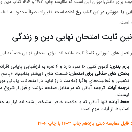
ای دانش‌آموزان این است که مقایسه چاپ ۱۴۰۳ و ۱۴۰۴ کتاب دین و زندگی یازدهم نشان می‌دهد که
یی یا آموزشی در این کتاب رخ نداده است.
تغییرات صرفاً محدود به شناسن
 است.
نین ثابت امتحان نهایی دین و زندگی
العمل‌ های آموزشی کاملاً ثابت مانده‌ اند. برای امتحان نهایی حتماً به این
بارم‌ بندی:
آزمون کتبی ۱۶ نمره دارد و ۴ نمره به ارزشیابی پایانی (قرائت صحیح) اختصاص می‌ یابد.
بخش‌ های حذفی برای امتحان:
قسمت‌ های «بیشتر بدانیم»، «پاسخ س
تکمیلی و فعالیت‌های واگرا (علامت‌ دار) نباید در امتحانات پایانی مورد
ترجمه آیات:
ترجمه آیاتی که در مقابل صفحه قرائت و قبل از شروع در
نیستند.
حفظ آیات:
تنها آیاتی که با علامت خاص مشخص شده‌ اند نیاز به حفظ
استنباط از آیات مهم است.
فایل مقایسه دینی یازدهم چاپ 1403 با چاپ 1404